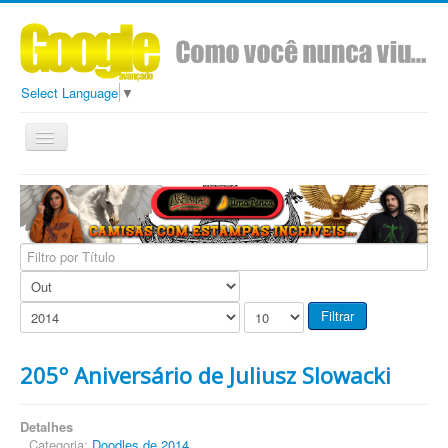
Select Language
▼
Toggle
Navigation
Todos
Conteúdo
Sobre
Ads Google Avançado
Filtro
por
Título
Filtrar
205º Aniversário de Juliusz Slowacki
Detalhes
Categoria:
Doodles de 2014