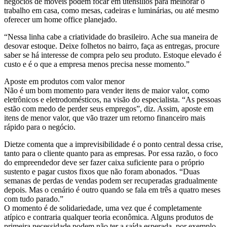
negócios de móveis podem focar em utensílios para melhorar o
trabalho em casa, como mesas, cadeiras e luminárias, ou até mesmo
oferecer um home office planejado.
“Nessa linha cabe a criatividade do brasileiro. Ache sua maneira de
desovar estoque. Deixe folhetos no bairro, faça as entregas, procure
saber se há interesse de compra pelo seu produto. Estoque elevado é
custo e é o que a empresa menos precisa nesse momento.”
Aposte em produtos com valor menor
Não é um bom momento para vender itens de maior valor, como
eletrônicos e eletrodomésticos, na visão do especialista. “As pessoas
estão com medo de perder seus empregos”, diz. Assim, aposte em
itens de menor valor, que vão trazer um retorno financeiro mais
rápido para o negócio.
Dietze comenta que a imprevisibilidade é o ponto central dessa crise,
tanto para o cliente quanto para as empresas. Por essa razão, o foco
do empreendedor deve ser fazer caixa suficiente para o próprio
sustento e pagar custos fixos que não foram abonados. “Duas
semanas de perdas de vendas podem ser recuperadas gradualmente
depois. Mas o cenário é outro quando se fala em três a quatro meses
com tudo parado.”
O momento é de solidariedade, uma vez que é completamente
atípico e contraria qualquer teoria econômica. Alguns produtos de
primeira necessidade podem não ter a saída esperada, por exemplo.