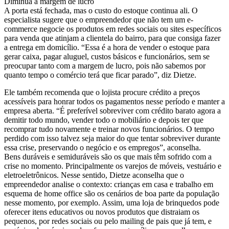
Diminua a margem de lucro
A porta está fechada, mas o custo do estoque continua ali. O
especialista sugere que o empreendedor que não tem um e-
commerce negocie os produtos em redes sociais ou sites específicos
para venda que atinjam a clientela do bairro, para que consiga fazer
a entrega em domicílio. “Essa é a hora de vender o estoque para
gerar caixa, pagar aluguel, custos básicos e funcionários, sem se
preocupar tanto com a margem de lucro, pois não sabemos por
quanto tempo o comércio terá que ficar parado”, diz Dietze.
Ele também recomenda que o lojista procure crédito a preços
acessíveis para honrar todos os pagamentos nesse período e manter a
empresa aberta. “É preferível sobreviver com crédito barato agora a
demitir todo mundo, vender todo o mobiliário e depois ter que
recomprar tudo novamente e treinar novos funcionários. O tempo
perdido com isso talvez seja maior do que tentar sobreviver durante
essa crise, preservando o negócio e os empregos”, aconselha.
Bens duráveis e semiduráveis são os que mais têm sofrido com a
crise no momento. Principalmente os varejos de móveis, vestuário e
eletroeletrônicos. Nesse sentido, Dietze aconselha que o
empreendedor analise o contexto: crianças em casa e trabalho em
esquema de home office são os cenários de boa parte da população
nesse momento, por exemplo. Assim, uma loja de brinquedos pode
oferecer itens educativos ou novos produtos que distraiam os
pequenos, por redes sociais ou pelo mailing de pais que já tem, e