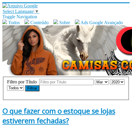
Select Language
▼
Toggle Navigation
Todos
Conteúdo
Sobre
Ads Google Avançado
Filtro por Título
Filtrar
O que fazer com o estoque se lojas
estiverem fechadas?