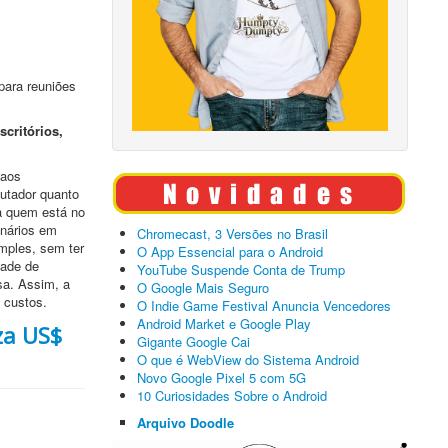
para reuniões
scritórios,
 aos
putador quanto
ta quem está no
onários em
Chromecast, 3 Versões no Brasil
imples, sem ter
O App Essencial para o Android
dade de
YouTube Suspende Conta de Trump
sa. Assim, a
O Google Mais Seguro
 custos.
O Indie Game Festival Anuncia Vencedores
Android Market e Google Play
za US$
Gigante Google Cai
O que é WebView do Sistema Android
Novo Google Pixel 5 com 5G
10 Curiosidades Sobre o Android
Arquivo Doodle