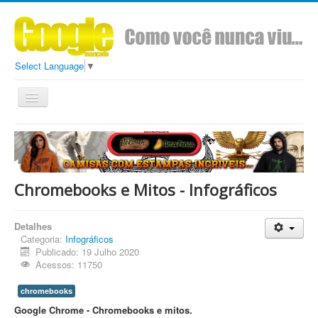
Select Language
▼
Toggle
Navigation
Todos
Conteúdo
Sobre
Ads Google Avançado
Chromebooks e Mitos - Infográficos
Detalhes
Categoria:
Infográficos
Publicado: 19 Julho 2020
Acessos: 11750
chromebooks
Google Chrome - Chromebooks e mitos.