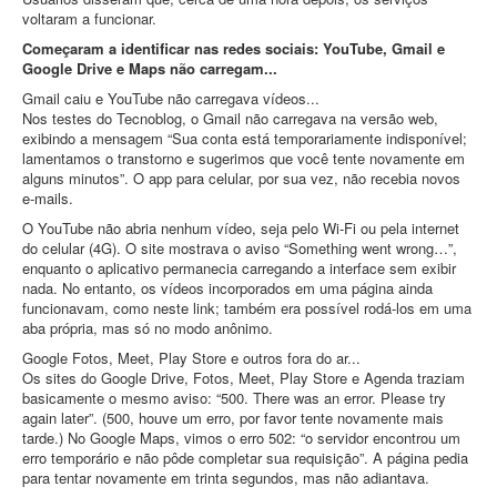
voltaram a funcionar.
Começaram a identificar nas redes sociais: YouTube, Gmail e
Google Drive e Maps não carregam...
Gmail caiu e YouTube não carregava vídeos...
Nos testes do Tecnoblog, o Gmail não carregava na versão web,
exibindo a mensagem “Sua conta está temporariamente indisponível;
lamentamos o transtorno e sugerimos que você tente novamente em
alguns minutos”. O app para celular, por sua vez, não recebia novos
e-mails.
O YouTube não abria nenhum vídeo, seja pelo Wi-Fi ou pela internet
do celular (4G). O site mostrava o aviso “Something went wrong…”,
enquanto o aplicativo permanecia carregando a interface sem exibir
nada. No entanto, os vídeos incorporados em uma página ainda
funcionavam, como neste link; também era possível rodá-los em uma
aba própria, mas só no modo anônimo.
Google Fotos, Meet, Play Store e outros fora do ar...
Os sites do Google Drive, Fotos, Meet, Play Store e Agenda traziam
basicamente o mesmo aviso: “500. There was an error. Please try
again later”. (500, houve um erro, por favor tente novamente mais
tarde.) No Google Maps, vimos o erro 502: “o servidor encontrou um
erro temporário e não pôde completar sua requisição”. A página pedia
para tentar novamente em trinta segundos, mas não adiantava.