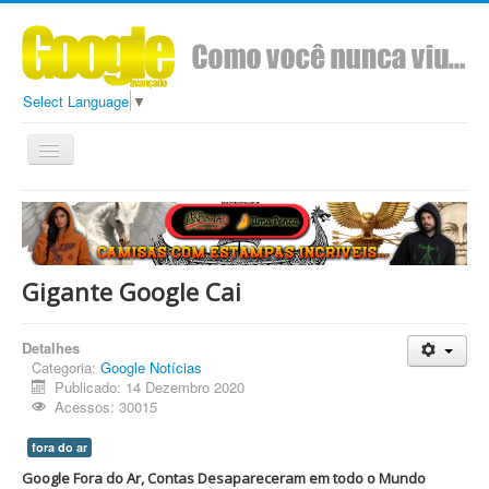
Select Language
▼
Toggle
Navigation
Todos
Conteúdo
Sobre
Ads Google Avançado
Gigante Google Cai
Detalhes
Categoria:
Google Notícias
Publicado: 14 Dezembro 2020
Acessos: 30015
fora do ar
Google Fora do Ar, Contas Desapareceram em todo o Mundo