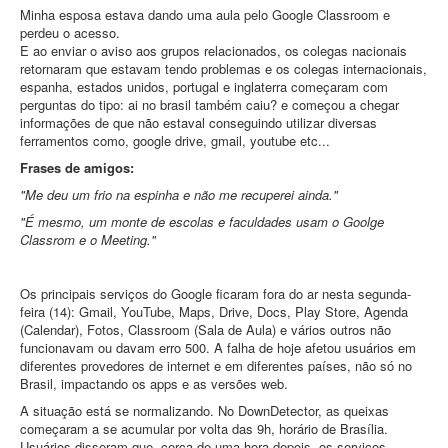
Minha esposa estava dando uma aula pelo Google Classroom e
perdeu o acesso.
E ao enviar o aviso aos grupos relacionados, os colegas nacionais
retornaram que estavam tendo problemas e os colegas internacionais,
espanha, estados unidos, portugal e inglaterra começaram com
perguntas do tipo: ai no brasil também caiu? e começou a chegar
informações de que não estaval conseguindo utilizar diversas
ferramentos como, google drive, gmail, youtube etc...
Frases de amigos:
"Me deu um frio na espinha e não me recuperei ainda."
"É mesmo, um monte de escolas e faculdades usam o Goolge
Classrom e o Meeting."
Os principais serviços do Google ficaram fora do ar nesta segunda-
feira (14): Gmail, YouTube, Maps, Drive, Docs, Play Store, Agenda
(Calendar), Fotos, Classroom (Sala de Aula) e vários outros não
funcionavam ou davam erro 500. A falha de hoje afetou usuários em
diferentes provedores de internet e em diferentes países, não só no
Brasil, impactando os apps e as versões web.
A situação está se normalizando. No DownDetector, as queixas
começaram a se acumular por volta das 9h, horário de Brasília.
Usuários disseram que, cerca de uma hora depois, os serviços