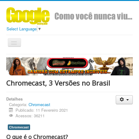
Select Language
▼
Toggle
Navigation
Todos
Conteúdo
Sobre
Ads Google Avançado
Chromecast, 3 Versões no Brasil
Detalhes
Categoria:
Chromecast
Publicado: 11 Fevereiro 2021
Acessos: 36211
Chromecast
O que é o Chromecast?