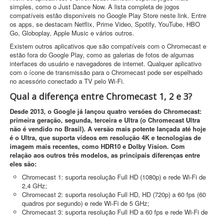
simples, como o Just Dance Now. A lista completa de jogos
compatíveis estão disponíveis no Google Play Store neste link. Entre
os apps, se destacam Netflix, Prime Video, Spotify, YouTube, HBO
Go, Globoplay, Apple Music e vários outros.
Existem outros aplicativos que são compatíveis com o Chromecast e
estão fora do Google Play, como as galerias de fotos de algumas
interfaces do usuário e navegadores de internet. Qualquer aplicativo
com o ícone de transmissão para o Chromecast pode ser espelhado
no acessório conectado a TV pelo Wi-Fi.
Qual a diferença entre Chromecast 1, 2 e 3?
Desde 2013, o Google já lançou quatro versões do Chromecast:
primeira geração, segunda, terceira e Ultra (o Chromecast Ultra
não é vendido no Brasil). A versão mais potente lançada até hoje
é o Ultra, que suporta vídeos em resolução 4K e tecnologias de
imagem mais recentes, como HDR10 e Dolby Vision. Com
relação aos outros três modelos, as principais diferenças entre
eles são:
Chromecast 1: suporta resolução Full HD (1080p) e rede Wi-Fi de
2,4 GHz;
Chromecast 2: suporta resolução Full HD, HD (720p) a 60 fps (60
quadros por segundo) e rede Wi-Fi de 5 GHz;
Chromecast 3: suporta resolução Full HD a 60 fps e rede Wi-Fi de