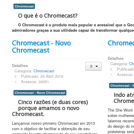
Chromecast
O que é o Chromecast?
O Chromecast é o produto mais popular e acessível que o Goo
admiradores graças a sua utilidade capaz de transformar qualq
Chromecast - Novo
Chromec
Chromecast
Detalhes
Categoria:
Ch
Detalhes
Publicado
Categoria:
Chromecast
Acessos:
Publicado: 24 Abril 2019
Acessos: 24051
Chromecast - 
Chromecast - Novo Chromecast
Indo at
Chrome
Cinco razões (e duas cores)
porque amamos o novo
The She Word 
Chromecast.
sobre mulheres
falamos recen
Lançamos nosso primeiro Chromecast em 2013
do design do 
com o objetivo de facilitar a obtenção de seu
prateleiras es
conteúdo favorito diretamente do seu smartphone