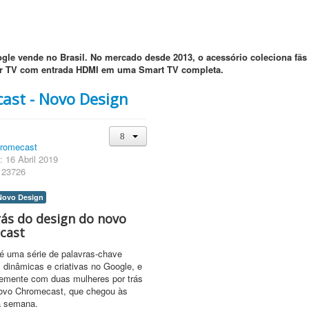
gle vende no Brasil. No mercado desde 2013, o acessório coleciona fãs
uer TV com entrada HDMI em uma Smart TV completa.
ast - Novo Design
romecast
: 16 Abril 2019
 23726
Novo Design
rás do design do novo
cast
é uma série de palavras-chave
 dinâmicas e criativas no Google, e
temente com duas mulheres por trás
novo Chromecast, que chegou às
ta semana.