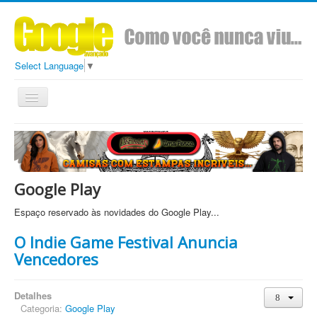
Select Language
▼
Toggle
Navigation
Todos
Conteúdo
Sobre
Ads Google Avançado
Google Play
Espaço reservado às novidades do Google Play...
O Indie Game Festival Anuncia
Vencedores
Detalhes
Categoria:
Google Play