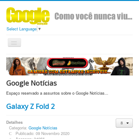
Select Language
▼
Toggle
Navigation
Todos
Conteúdo
Sobre
Ads Google Avançado
Google Notícias
Espaço reservado a assuntos sobre o Google Notícias...
Galaxy Z Fold 2
Detalhes
Categoria:
Google Notícias
Publicado: 09 Novembro 2020
Acessos: 24056