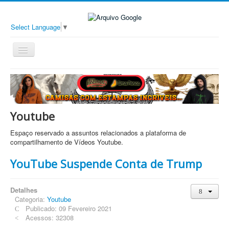
Select Language
▼
Toggle
Navigation
Todos
Conteúdo
Sobre
Ads Google Avançado
Youtube
Espaço reservado a assuntos relacionados a plataforma de
compartilhamento de Vídeos Youtube.
YouTube Suspende Conta de Trump
Detalhes
Categoria:
Youtube
Publicado: 09 Fevereiro 2021
Acessos: 32308