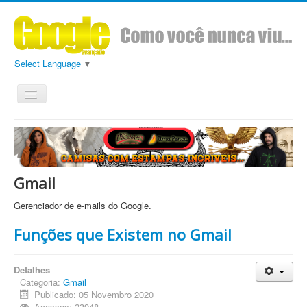
Select Language
▼
Toggle
Navigation
Todos
Conteúdo
Sobre
Ads Google Avançado
Gmail
Gerenciador de e-mails do Google.
Funções que Existem no Gmail
Detalhes
Categoria:
Gmail
Publicado: 05 Novembro 2020
Acessos: 23948