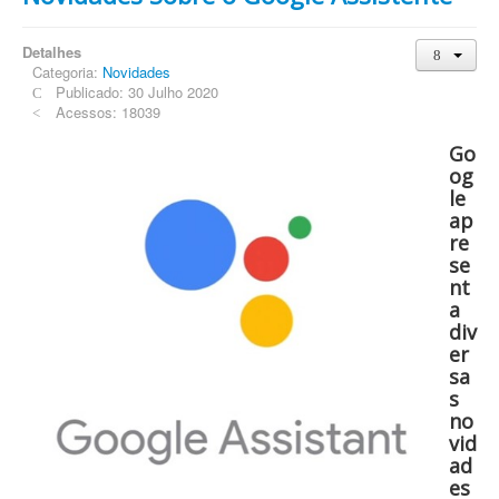
Detalhes
Categoria:
Novidades
Publicado: 30 Julho 2020
Acessos: 18039
Go
og
le
ap
re
se
nt
a
div
er
sa
s
no
vid
ad
es