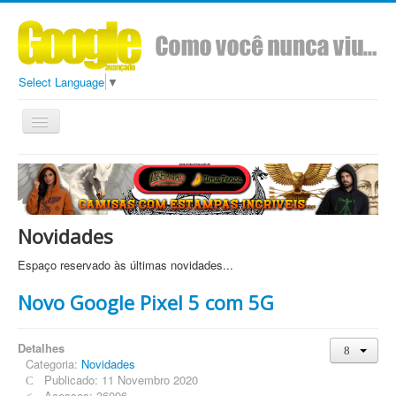
Select Language
▼
Toggle
Navigation
Todos
Conteúdo
Sobre
Ads Google Avançado
Novidades
Espaço reservado às últimas novidades...
Novo Google Pixel 5 com 5G
Detalhes
Categoria:
Novidades
Publicado: 11 Novembro 2020
Acessos: 36096