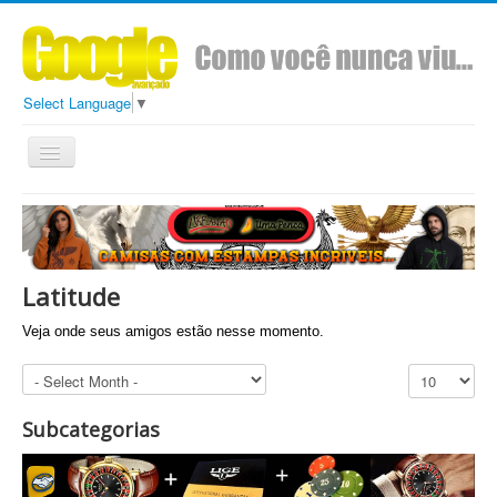
Select Language
▼
Toggle
Navigation
Todos
Conteúdo
Sobre
Ads Google Avançado
Latitude
Veja onde seus amigos estão nesse momento.
Exibir #
Subcategorias